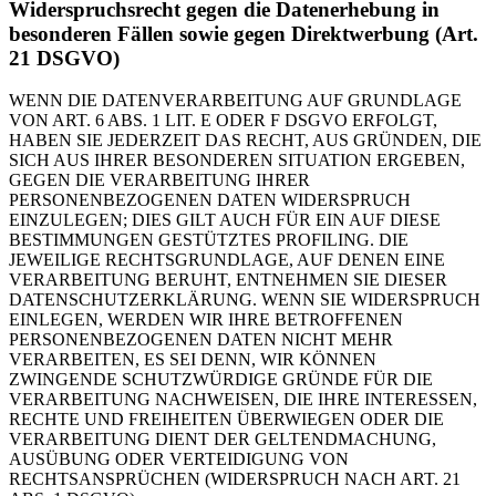
Widerspruchsrecht gegen die Datenerhebung in
besonderen Fällen sowie gegen Direktwerbung (Art.
21 DSGVO)
WENN DIE DATENVERARBEITUNG AUF GRUNDLAGE
VON ART. 6 ABS. 1 LIT. E ODER F DSGVO ERFOLGT,
HABEN SIE JEDERZEIT DAS RECHT, AUS GRÜNDEN, DIE
SICH AUS IHRER BESONDEREN SITUATION ERGEBEN,
GEGEN DIE VERARBEITUNG IHRER
PERSONENBEZOGENEN DATEN WIDERSPRUCH
EINZULEGEN; DIES GILT AUCH FÜR EIN AUF DIESE
BESTIMMUNGEN GESTÜTZTES PROFILING. DIE
JEWEILIGE RECHTSGRUNDLAGE, AUF DENEN EINE
VERARBEITUNG BERUHT, ENTNEHMEN SIE DIESER
DATENSCHUTZERKLÄRUNG. WENN SIE WIDERSPRUCH
EINLEGEN, WERDEN WIR IHRE BETROFFENEN
PERSONENBEZOGENEN DATEN NICHT MEHR
VERARBEITEN, ES SEI DENN, WIR KÖNNEN
ZWINGENDE SCHUTZWÜRDIGE GRÜNDE FÜR DIE
VERARBEITUNG NACHWEISEN, DIE IHRE INTERESSEN,
RECHTE UND FREIHEITEN ÜBERWIEGEN ODER DIE
VERARBEITUNG DIENT DER GELTENDMACHUNG,
AUSÜBUNG ODER VERTEIDIGUNG VON
RECHTSANSPRÜCHEN (WIDERSPRUCH NACH ART. 21