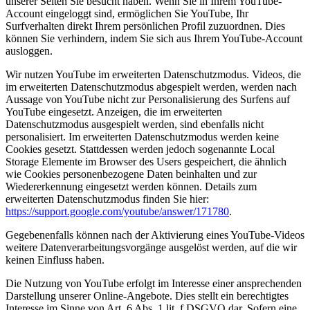
unserer Seiten Sie besucht haben. Wenn Sie in Ihrem YouTube-
Account eingeloggt sind, ermöglichen Sie YouTube, Ihr
Surfverhalten direkt Ihrem persönlichen Profil zuzuordnen. Dies
können Sie verhindern, indem Sie sich aus Ihrem YouTube-Account
ausloggen.
Wir nutzen YouTube im erweiterten Datenschutzmodus. Videos, die
im erweiterten Datenschutzmodus abgespielt werden, werden nach
Aussage von YouTube nicht zur Personalisierung des Surfens auf
YouTube eingesetzt. Anzeigen, die im erweiterten
Datenschutzmodus ausgespielt werden, sind ebenfalls nicht
personalisiert. Im erweiterten Datenschutzmodus werden keine
Cookies gesetzt. Stattdessen werden jedoch sogenannte Local
Storage Elemente im Browser des Users gespeichert, die ähnlich
wie Cookies personenbezogene Daten beinhalten und zur
Wiedererkennung eingesetzt werden können. Details zum
erweiterten Datenschutzmodus finden Sie hier:
https://support.google.com/youtube/answer/171780
.
Gegebenenfalls können nach der Aktivierung eines YouTube-Videos
weitere Datenverarbeitungsvorgänge ausgelöst werden, auf die wir
keinen Einfluss haben.
Die Nutzung von YouTube erfolgt im Interesse einer ansprechenden
Darstellung unserer Online-Angebote. Dies stellt ein berechtigtes
Interesse im Sinne von Art. 6 Abs. 1 lit. f DSGVO dar. Sofern eine